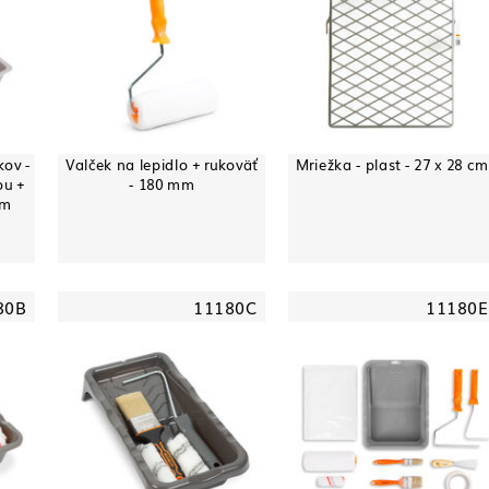
kov -
Valček na lepidlo + rukoväť
Mriežka - plast - 27 x 28 cm
ou +
- 180 mm
mm
80B
11180C
11180E