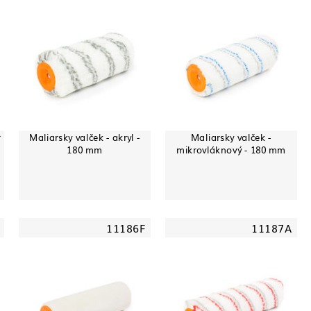
r
Maliarsky valček - akryl -
Maliarsky valček -
180 mm
mikrovláknový - 180 mm
11186F
11187A