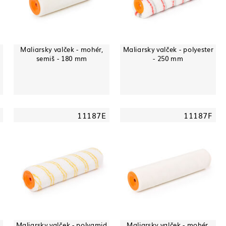
d
Maliarsky valček - mohér,
Maliarsky valček - polyester
semiš - 180 mm
- 250 mm
11187E
11187F
Maliarsky valček - polyamid
Maliarsky valček - mohér,