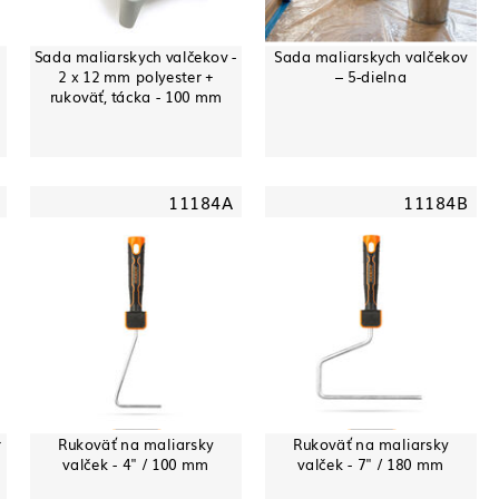
Sada maliarskych valčekov -
Sada maliarskych valčekov
2 x 12 mm polyester +
– 5-dielna
rukoväť, tácka - 100 mm
11184A
11184B
r
Rukoväť na maliarsky
Rukoväť na maliarsky
valček - 4" / 100 mm
valček - 7" / 180 mm