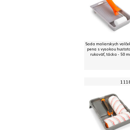
Sada maliarskych valče
pena s vysokou hustot
rukoväť, tácka - 50 
111