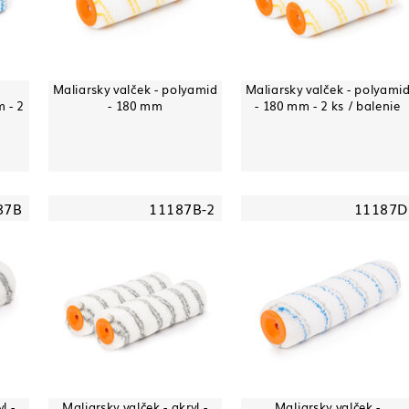
Maliarsky valček - polyamid
Maliarsky valček - polyami
 - 2
- 180 mm
- 180 mm - 2 ks / balenie
87B
11187B-2
11187D
l -
Maliarsky valček - akryl -
Maliarsky valček -