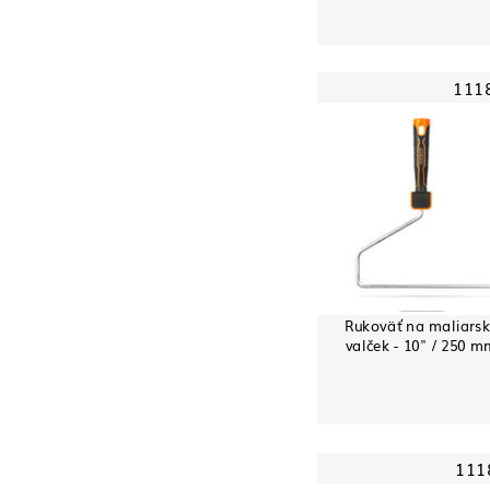
111
Rukoväť na maliarsk
valček - 10" / 250 m
111