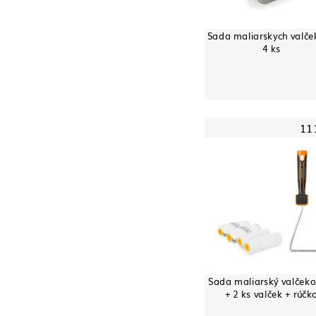
Sada maliarskych valče
4 ks
11
Sada maliarský valčeko
+ 2 ks valček + rúčk