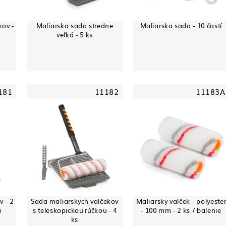
kov -
Maliarska sada stredne
Maliarska sada - 10 častí
veľká - 5 ks
181
11182
11183A
v - 2
Sada maliarskych valčekov
Maliarsky valček - polyeste
a
s teleskopickou rúčkou - 4
- 100 mm - 2 ks / balenie
ks