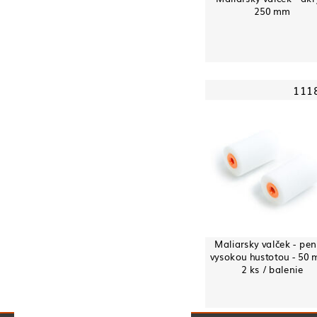
250 mm
111
Maliarsky valček - pen
vysokou hustotou - 50 
2 ks / balenie