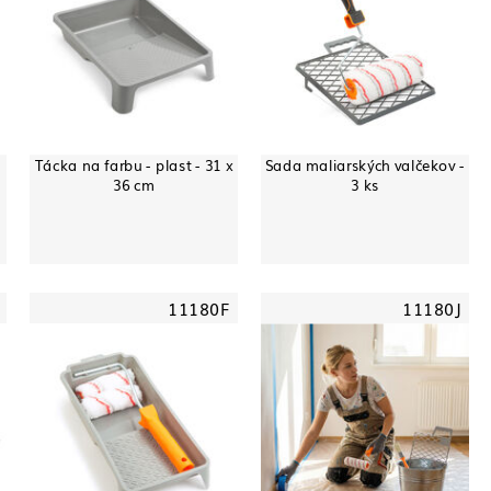
Tácka na farbu - plast - 31 x
Sada maliarských valčekov -
36 cm
3 ks
11180F
11180J