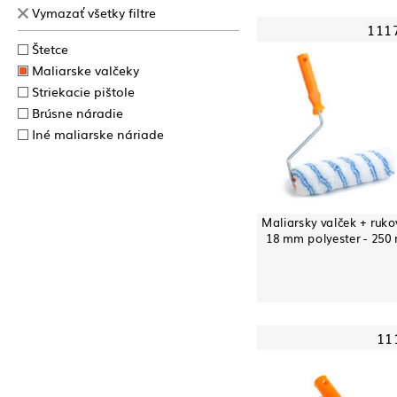
Vymazať všetky filtre
111
Štetce
Maliarske valčeky
Striekacie pištole
Brúsne náradie
Iné maliarske náriade
Maliarsky valček + ruko
18 mm polyester - 25
11