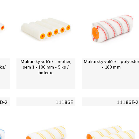
Maliarsky valček - moher,
Maliarsky valček - polyeste
ks/
semiš - 100 mm - 5 ks /
- 180 mm
balenie
D-2
11186E
11186E-2