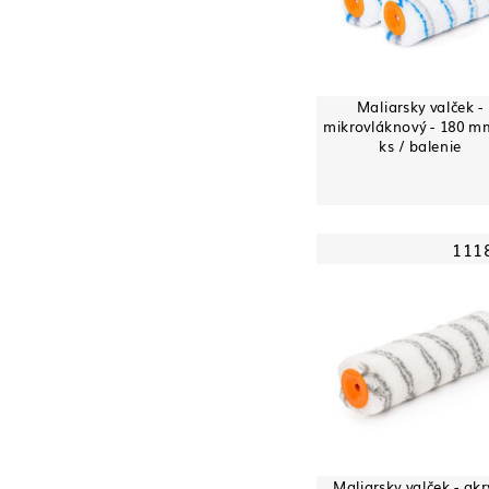
Maliarsky valček -
mikrovláknový - 180 mm
ks / balenie
111
Maliarsky valček - akry