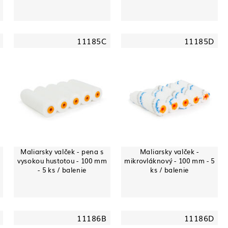
11185C
11185D
Maliarsky valček - pena s
Maliarsky valček -
vysokou hustotou - 100 mm
mikrovláknový - 100 mm - 5
- 5 ks / balenie
ks / balenie
11186B
11186D