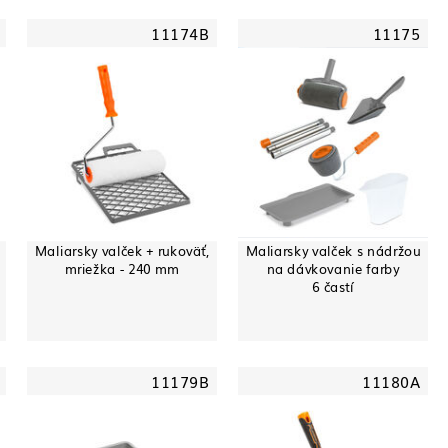
11174B
11175
Maliarsky valček + rukoväť,
Maliarsky valček s nádržou
mriežka - 240 mm
na dávkovanie farby
6 častí
11179B
11180A