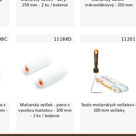
250 mm - 2 ks / balenie
mikrovláknový - 250 mm
88C
11188D
11201
a s
Maliarsky valček - pena s
Sada maliarskych valčekov 
mm -
vysokou hustotou - 100 mm
100 mm valčeky
- 2 ks / balenie