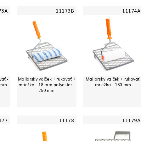
73A
11173B
11174A
väť -
Maliarsky valček + rukoväť +
Maliarsky valček + rukoväť,
0 mm
mriežka - 18 mm polyester -
mriežka - 180 mm
250 mm
177
11178
11179A