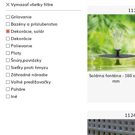
Vymazať všetky filtre
11
Grilovanie
Bazény a príslušenstvo
Dekorácie, solár
Dekorácie
Polievanie
Ploty
Šnúry,povrázky
Sieťky proti hmyzu
Záhradné náradie
Solárna fontána - 160 x
mm
Voľné predlžovačky
Poháre
Iné
112