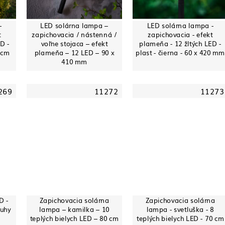
-
LED solárna lampa –
LED solárna lampa -
t
zapichovacia / nástenná /
zapichovacia - efekt
D -
voľne stojaca – efekt
plameňa - 12 žltých LED -
8 cm
plameňa – 12 LED – 90 x
plast - čierna - 60 x 420 mm
410 mm
269
11272
11273
D -
Zapichovacia solárna
Zapichovacia solárna
ruhy
lampa – kamilka – 10
lampa - svetluška - 8
teplých bielych LED – 80 cm
teplých bielych LED - 70 cm