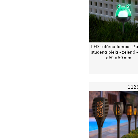
LED solárna lampa - ža
studená biela - zelená 
x 50 x 50 mm
112