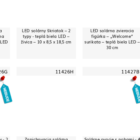
ia
LED solárny škriatok – 2
LED solárna zvieracia
 na
typy - teplá biela LED –
figúrka – „Welcome“
 LED
živica – 10 x 8,5 x 18,5 cm
surikata – teplá biela LED –
30 cm
26G
11426H
11427B
y - 2
Zapichovacia solárna
Solárne ovocie s nohami - 