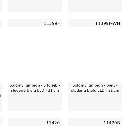
11399F
11399F-WH
Solárny lampion - 3 farieb -
Solárny lampión - biely -
studená biela LED - 21 cm
studená biela LED - 21 cm
6
11420
11420B