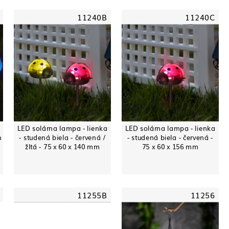
11240B
11240C
LED solárna lampa - lienka
LED solárna lampa - lienka
h
- studená biela - červená /
- studená biela - červená -
žltá - 75 x 60 x 140 mm
75 x 60 x 156 mm
11255B
11256