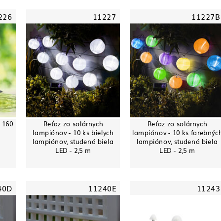
226
11227
11227B
 160
Reťaz zo solárnych
Reťaz zo solárnych
lampiónov - 10 ks bielych
lampiónov - 10 ks farebnýc
lampiónov, studená biela
lampiónov, studená biela
LED - 2,5 m
LED - 2,5 m
40D
11240E
11243