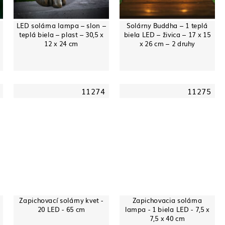
LED solárna lampa – slon –
Solárny Buddha – 1 teplá
teplá biela – plast – 30,5 x
biela LED – živica – 17 x 15
12 x 24 cm
x 26 cm – 2 druhy
11274
11275
Zapichovací solárny kvet -
Zapichovacia solárna
20 LED - 65 cm
lampa - 1 biela LED - 7,5 x
7,5 x 40 cm