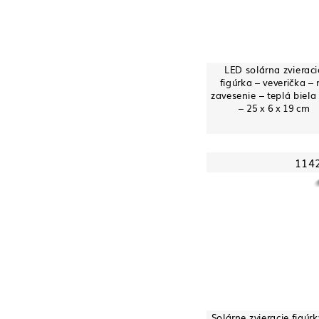
LED solárna zvierac
figúrka – veverička –
zavesenie – teplá biela
– 25 x 6 x 19 cm
114
Solárne zvieracie figúrk