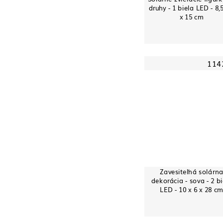
druhy - 1 biela LED - 8,5
x 15 cm
114
Zavesiteľná solárn
dekorácia - sova - 2 bi
LED - 10 x 6 x 28 c