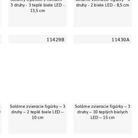
3 druhy - 3 teplé biele LED -
druhy - 2 biele LED - 8,5 cm
13,5 cm
11429B
11430A
4
Solárne zvieracie figúrky – 3
Solárne zvieracie figúrky – 3
9
druhy – 2 teplé biele LED –
druhy – 10 teplých bielych
10 cm
LED – 15 cm