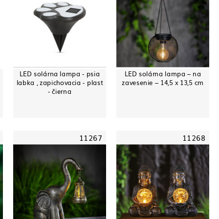
LED solárna lampa - psia
LED solárna lampa – na
labka , zapichovacia - plast
zavesenie – 14,5 x 13,5 cm
- čierna
11267
11268