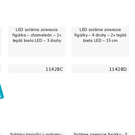
LED solárna zvieracia
LED solárne zvieracie
figúrka – chameleón – 2×
figúrky – 4 druhy – 2× teplá
teplá biela LED – 3 druhy
biela LED – 15 cm
11428C
11428D
4
Solárny trpaslíci s nohami -
Solárne zvieracie figúrky - 3