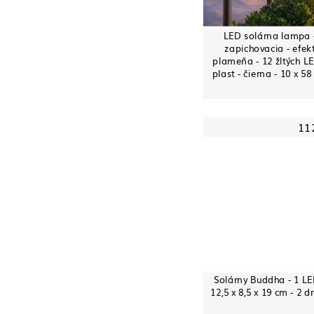
LED solárna lampa 
zapichovacia - efek
plameňa - 12 žltých LE
plast - čierna - 10 x 5
11
Solárny Buddha - 1 LE
12,5 x 8,5 x 19 cm - 2 d