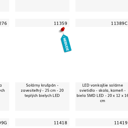
276
11359
11389C
a
Solárny krušpán -
LED vonkajšie solárne
ych
zavesiteľný - 25 cm - 20
svietidlo - skala, kameň -
teplých bielych LED
biela SMD LED - 20 x 12 x 1
cm
99G
11418
11419