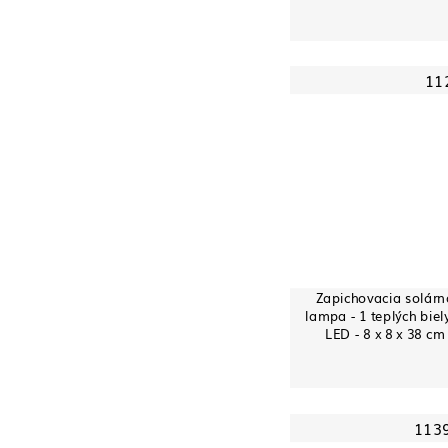
11
Zapichovacia solárn
lampa - 1 teplých biel
LED - 8 x 8 x 38 cm
113