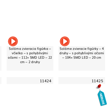
Solárna zvieracia figúrka –
Solárne zvieracie figúrky – 4
včielka – s pohyblivými
druhy – s pohyblivými očami
očami – 112× SMD LED – 22
– 104× SMD LED – 20 cm
cm – 2 druhy
11424
11425