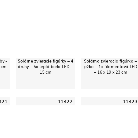
by -
Solárne zvieracie figúrky – 4
Solárna zvieracia figúrka –
1 cm
druhy – 5× teplá biela LED –
ježko – 1× filamentová LED
15 cm
– 16 x 19 x 23 cm
421
11422
11423