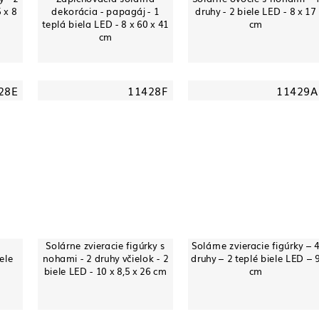
 x 8
dekorácia - papagáj - 1
druhy - 2 biele LED - 8 x 17
teplá biela LED - 8 x 60 x 41
cm
cm
28E
11428F
11429A
a
Solárne zvieracie figúrky s
Solárne zvieracie figúrky – 
ele
nohami - 2 druhy včielok - 2
druhy – 2 teplé biele LED – 
m
biele LED - 10 x 8,5 x 26 cm
cm