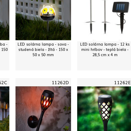
ba -
LED solárna lampa - sova -
LED solárna lampa - 12 ks
- 150
studená biela - žltá - 150 x
mini hríbov - teplá biela -
50 x 50 mm
28,5 cm x 4 m
62C
11262D
11262E