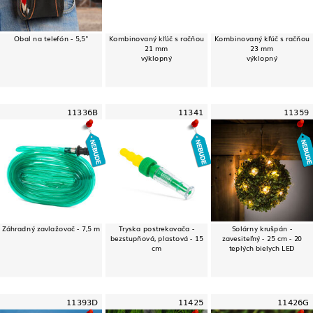
Obal na telefón - 5,5"
Kombinovaný kľúč s račňou
Kombinovaný kľúč s račňou
21 mm
23 mm
výklopný
výklopný
11336B
11341
11359
Záhradný zavlažovač - 7,5 m
Tryska postrekovača -
Solárny krušpán -
bezstupňová, plastová - 15
zavesiteľný - 25 cm - 20
cm
teplých bielych LED
11393D
11425
11426G