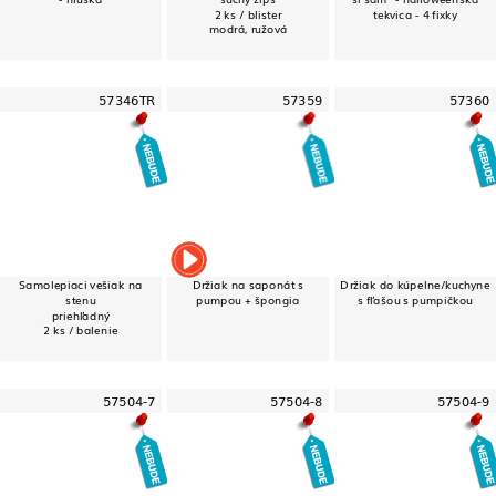
2 ks / blister
tekvica - 4 fixky
modrá, ružová
57346TR
57359
57360
Samolepiaci vešiak na
Držiak na saponát s
Držiak do kúpelne/kuchyne
stenu
pumpou + špongia
s fľašou s pumpičkou
priehľadný
2 ks / balenie
57504-7
57504-8
57504-9