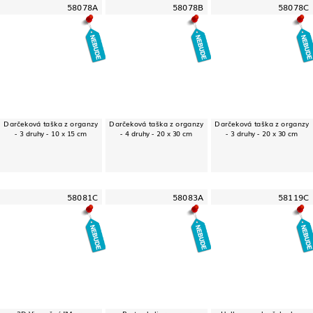
58078A
58078B
58078C
Darčeková taška z organzy
Darčeková taška z organzy
Darčeková taška z organzy
- 3 druhy - 10 x 15 cm
- 4 druhy - 20 x 30 cm
- 3 druhy - 20 x 30 cm
58081C
58083A
58119C
3D Vianočný "Merry
Party okuliare - vzor
Halloweenska čelenka -