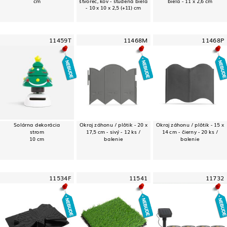
cm
štvorec, kov - studená biela
biela - 11 x 2,6 cm
- 10 x 10 x 2,5 (+11) cm
11459T
11468M
11468P
Solárna dekorácia
Okraj záhonu / plôtik - 20 x
Okraj záhonu / plôtik - 15 x
strom
17,5 cm - sivý - 12 ks /
14 cm - čierny - 20 ks /
10 cm
balenie
balenie
11534F
11541
11732