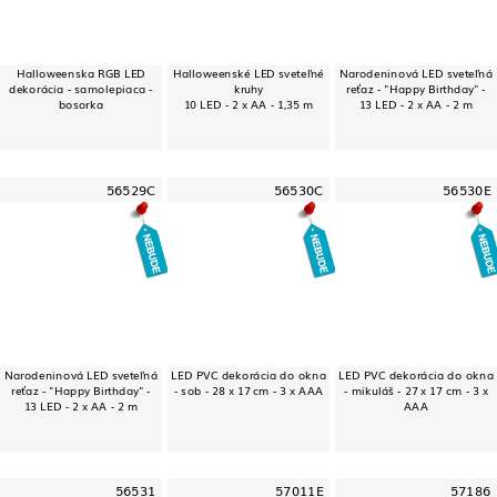
Halloweenska RGB LED
Halloweenské LED sveteľné
Narodeninová LED sveteľná
dekorácia - samolepiaca -
kruhy
reťaz - "Happy Birthday" -
bosorka
10 LED - 2 x AA - 1,35 m
13 LED - 2 x AA - 2 m
56529C
56530C
56530E
Narodeninová LED sveteľná
LED PVC dekorácia do okna
LED PVC dekorácia do okna
reťaz - "Happy Birthday" -
- sob - 28 x 17 cm - 3 x AAA
- mikuláš - 27 x 17 cm - 3 x
13 LED - 2 x AA - 2 m
AAA
56531
57011E
57186