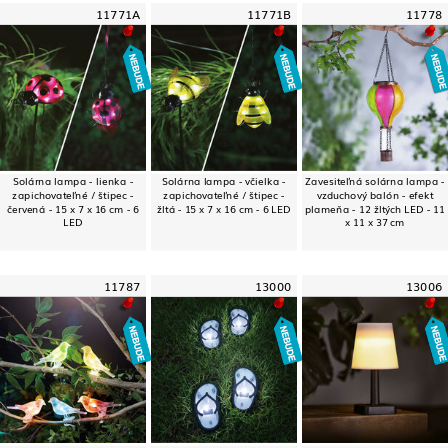
11771A
11771B
11778
Solárna lampa - lienka -
Solárna lampa - včielka -
Zavesiteľná solárna lampa -
zapichovateľné / štipec -
zapichovateľné / štipec -
vzduchový balón - efekt
červená - 15 x 7 x 16 cm - 6
žltá - 15 x 7 x 16 cm - 6 LED
plameňa - 12 žltých LED - 11
LED
x 11 x 37 cm
11787
13000
13006