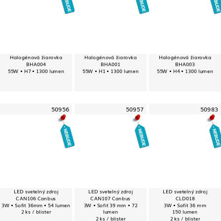
Halogénová žiarovka
Halogénová žiarovka
Halogénová žiarovka
BHA004
BHA001
BHA003
55W • H7 • 1300 lumen
55W • H1 • 1300 lumen
55W • H4 • 1300 lumen
50956
50957
50983
LED svetelný zdroj
LED svetelný zdroj
LED svetelný zdroj
CAN106 Canbus
CAN107 Canbus
CLD018
3W • Sofit 36mm • 54 lumen
3W • Sofit 39 mm • 72
3W • Sofit 36 mm
2 ks / blister
lumen
150 lumen
2 ks / blister
2 ks / blister