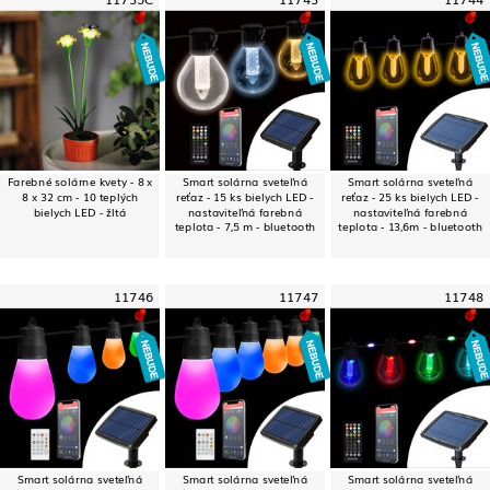
Farebné solárne kvety - 8 x
Smart solárna sveteľná
Smart solárna sveteľná
8 x 32 cm - 10 teplých
reťaz - 15 ks bielych LED -
reťaz - 25 ks bielych LED -
bielych LED - žltá
nastaviteľná farebná
nastaviteľná farebná
teplota - 7,5 m - bluetooth
teplota - 13,6m - bluetooth
11746
11747
11748
Smart solárna sveteľná
Smart solárna sveteľná
Smart solárna sveteľná