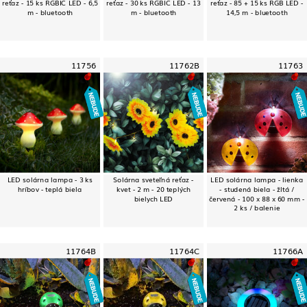
reťaz - 15 ks RGBIC LED - 6,5
reťaz - 30 ks RGBIC LED - 13
reťaz - 85 + 15 ks RGB LED -
m - bluetooth
m - bluetooth
14,5 m - bluetooth
11756
11762B
11763
LED solárna lampa - 3 ks
Solárna sveteľná reťaz -
LED solárna lampa - lienka
hríbov - teplá biela
kvet - 2 m - 20 teplých
- studená biela - žltá /
bielych LED
červená - 100 x 88 x 60 mm -
2 ks / balenie
11764B
11764C
11766A