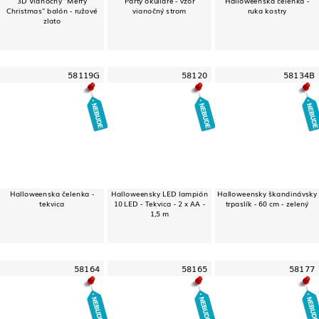
Christmas" balón - ružové
vianočný strom
ruka kostry
zlato
58119G
58120
58134B
Halloweenska čelenka -
Halloweensky LED lampión
Halloweensky škandinávsky
tekvica
10 LED - Tekvica - 2 x AA -
trpaslík - 60 cm - zelený
1,5 m
58164
58165
58177