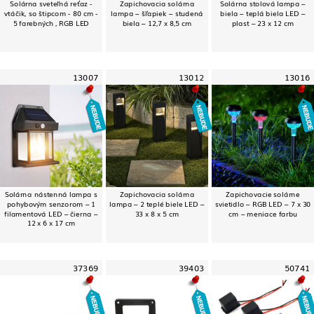
Solárna sveteľná reťaz -
Zapichovacia solárna
Solárna stolová lampa –
vtáčik, so štipcom - 80 cm -
lampa – šľapiek – studená
biela – teplá biela LED –
5 farebných , RGB LED
biela – 12,7 x 8,5 cm
plast – 23 x 12 cm
13007
13012
13016
Solárna nástenná lampa s
Zapichovacia solárna
Zapichovacie solárne
pohybovým senzorom – 1
lampa – 2 teplé biele LED –
svietidlo – RGB LED – 7 x 30
filamentová LED – čierna –
33 x 8 x 5 cm
cm – meniace farbu
12 x 6 x 17 cm
37369
39403
50741