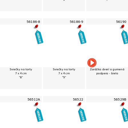
56186-8
56186-9
56190
Sviečky na torty
Sviečky na torty
Zarážka dverí a gumená
7 x 4 cm
7 x 4 cm
podpera - biela
"8"
"9"
56512A
56522
56529B