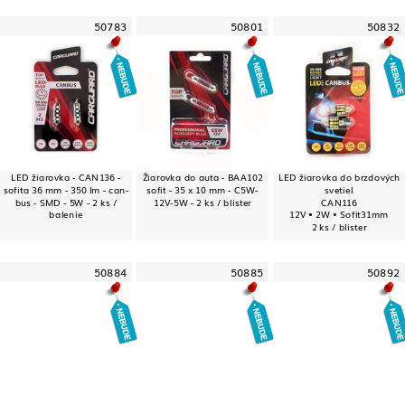
50783
50801
50832
LED žiarovka - CAN136 -
Žiarovka do auta - BAA102
LED žiarovka do brzdových
sofita 36 mm - 350 lm - can-
sofit - 35 x 10 mm - C5W-
svetiel
bus - SMD - 5W - 2 ks /
12V-5W - 2 ks / blister
CAN116
balenie
12V • 2W • Sofit31mm
2 ks / blister
50884
50885
50892