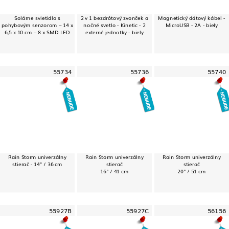
Solárne svietidlo s
2 v 1 bezdrôtový zvonček a
Magnetický dátový kábel -
pohybovým senzorom – 14 x
nočné svetlo - Kinetic - 2
MicroUSB - 2A - biely
6,5 x 10 cm – 8 x SMD LED
externé jednotky - biely
55734
55736
55740
Rain Storm univerzálny
Rain Storm univerzálny
Rain Storm univerzálny
stierač - 14" / 36 cm
stierač
stierač
16" / 41 cm
20" / 51 cm
55927B
55927C
56156