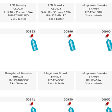
LED žiarovky
LED žiarovky
Halogénová žiarovka
CLD024
CLD023
BHA034
Sofit 10 x 39 mm - 1,5W-
Sofit 10 x 35 mm - 1,5W-
H7-12V-100W
189l-27 SMD LED
189l-27 SMD LED
2 ks / balenie
2 ks / blister
2 ks / blister
50893
50896
50900
Halogénová žiarovka
Halogénová žiarovka
Halogénová žiarovka
BHA033
BHA024
BHA014
H4-12V-100/90W
H7-12V-55W
H7-12V-55W
2 ks / balenie
2 ks / balenie
2 ks / balenie
50941
50950
50952