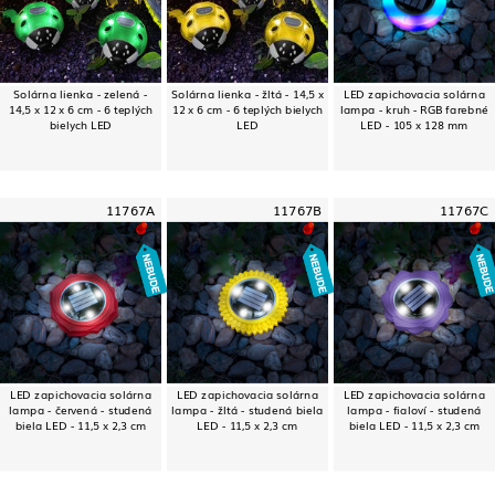
Solárna lienka - zelená -
Solárna lienka - žltá - 14,5 x
LED zapichovacia solárna
14,5 x 12 x 6 cm - 6 teplých
12 x 6 cm - 6 teplých bielych
lampa - kruh - RGB farebné
bielych LED
LED
LED - 105 x 128 mm
11767A
11767B
11767C
LED zapichovacia solárna
LED zapichovacia solárna
LED zapichovacia solárna
lampa - červená - studená
lampa - žltá - studená biela
lampa - fialoví - studená
biela LED - 11,5 x 2,3 cm
LED - 11,5 x 2,3 cm
biela LED - 11,5 x 2,3 cm