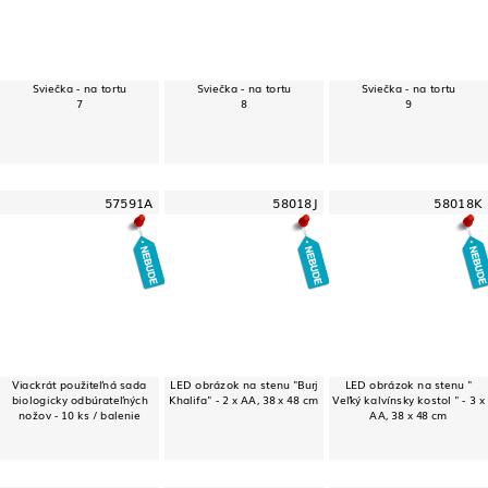
Sviečka - na tortu
Sviečka - na tortu
Sviečka - na tortu
7
8
9
57591A
58018J
58018K
Viackrát použiteľná sada
LED obrázok na stenu "Burj
LED obrázok na stenu "
biologicky odbúrateľných
Khalifa" - 2 x AA, 38 x 48 cm
Veľký kalvínsky kostol " - 3 x
nožov - 10 ks / balenie
AA, 38 x 48 cm