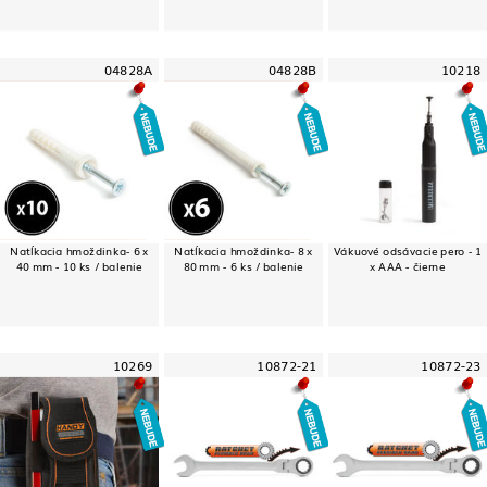
04828A
04828B
10218
Natĺkacia hmoždinka- 6 x
Natĺkacia hmoždinka- 8 x
Vákuové odsávacie pero - 1
40 mm - 10 ks / balenie
80 mm - 6 ks / balenie
x AAA - čierne
10269
10872-21
10872-23