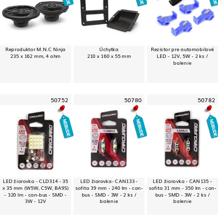
Reproduktor M.N.C Ninja
Úchytka
Rezistor pre automobilové
235 x 162 mm, 4 ohm
210 x 160 x 55 mm
LED - 12V, 5W - 2 ks /
balenie
50752
50780
50782
LED žiarovka - CLD314 - 35
LED žiarovka- CAN133 -
LED žiarovka - CAN135 -
x 35 mm (W5W, C5W, BA9S)
sofita 39 mm - 240 lm - can-
sofita 31 mm - 350 lm - can-
- 320 lm - can-bus - SMD -
bus - SMD - 3W - 2 ks /
bus - SMD - 3W - 2 ks /
3W - 12V
balenie
balenie