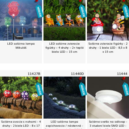
LED solárna lampa
LED solárne zvieracie
Solárne zvieracie figúrky - 2
Mikuláš
figúrky – 4 druhy – 2× teplá
druhy - 1 biela LED - 8,5 x 8
biela LED – 15 cm
x 15 cm
11427B
11440D
11444
Solárne ovocie s nohami - 4
LED solárna lampa
Solárne svetlo na odkvap -
druhy - 2 biele LED - 8 x 17
zapichovacia / nástenná -
3 studení biele SMD LED -