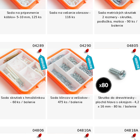
Sada na pripevnenie
Sada na vešanie obrazov -
Sada metrických skrutiek
káblov- 5-10 mm, 125 ks
116 ks
2 rozmery - skrutka,
podložka, matica - 90 ks /
balenie
04289
04290
04805
Sada skrutiek s hmoždinkou
Sada klincov a vešiakov -
Skrutka do drevotriesky -
- 60 ks / balenie
475 ks / balenie
plochá hlava s okrajom - 4,2
x 16 mm - 80 ks / balenie
04806
04810A
04818A