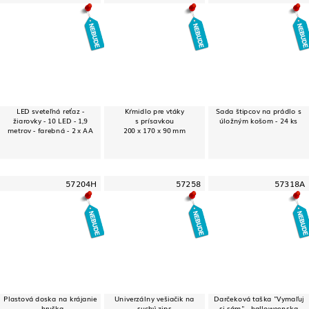
LED sveteľná reťaz -
Kŕmidlo pre vtáky
Sada štipcov na prádlo s
žiarovky - 10 LED - 1,9
s prísavkou
úložným košom - 24 ks
metrov - farebná - 2 x AA
200 x 170 x 90 mm
57204H
57258
57318A
Plastová doska na krájanie
Univerzálny vešiačik na
Darčeková taška "Vymaľuj
- hruška
suchý zips
si sám" - halloweenska