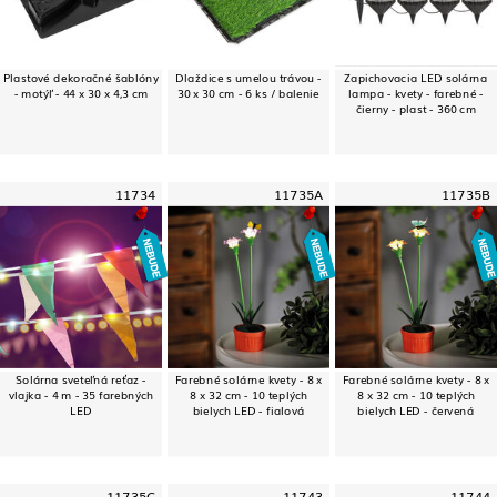
Plastové dekoračné šablóny
Dlaždice s umelou trávou -
Zapichovacia LED solárna
- motýľ - 44 x 30 x 4,3 cm
30 x 30 cm - 6 ks / balenie
lampa - kvety - farebné -
čierny - plast - 360 cm
11734
11735A
11735B
Solárna sveteľná reťaz -
Farebné solárne kvety - 8 x
Farebné solárne kvety - 8 x
vlajka - 4 m - 35 farebných
8 x 32 cm - 10 teplých
8 x 32 cm - 10 teplých
LED
bielych LED - fialová
bielych LED - červená
11735C
11743
11744