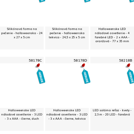
Silikónová forma na
Silikónová forma na
Halloweenske LED
pečenie - halloweenska - 24
pečenie - halloweenska
náladové osvetlenie - 4
x 27 x 5 cm
tekvica - 24,5 x 25 x 5 cm
farebné LED - 2 x AAA -
oranžová - 77 x 35 mm
58178C
58178D
58218B
Halloweenske LED
Halloweenske LED
LED solárna reťaz - kvety -
náladové osvetlenie - 3 LED
náladové osvetlenie - 3 LED
2,3 m - 20 LED - farebná
- 3 x AAA - čierne, duch
- 3 x AAA - čierne, tekvica