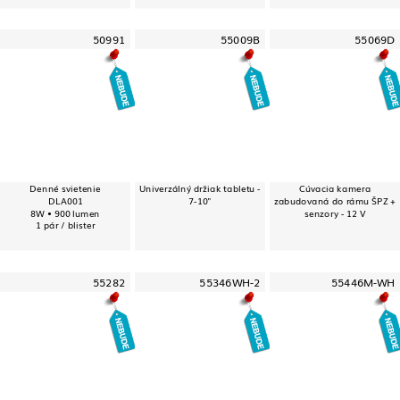
50991
55009B
55069D
Denné svietenie
Univerzálný držiak tabletu -
Cúvacia kamera
DLA001
7-10"
zabudovaná do rámu ŠPZ +
8W • 900 lumen
senzory - 12 V
1 pár / blister
55282
55346WH-2
55446M-WH