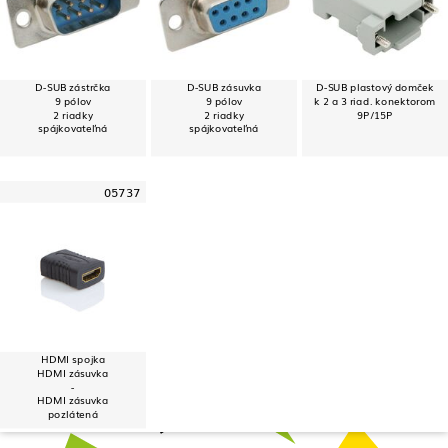
D-SUB zástrčka
D-SUB zásuvka
D-SUB plastový domček
9 pólov
9 pólov
k 2 a 3 riad. konektorom
2 riadky
2 riadky
9P/15P
spájkovateľná
spájkovateľná
05737
HDMI spojka
HDMI zásuvka
-
HDMI zásuvka
pozlátená