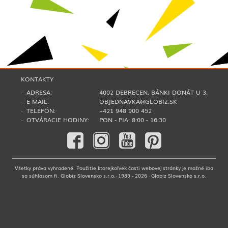
KONTAKTY
· ADRESA:
4002 DEBRECEN, BÁNKI DONÁT U 3.
· E-MAIL:
OBJEDNAVKA@GLOBIZ.SK
· TELEFÓN:
+421 948 900 452
· OTVÁRACIE HODINY:
PON - PIA: 8:00 - 16:30
Všetky práva vyhradené. Použitie ktorejkoľvek časti webovej stránky je možné iba
so súhlasom fi. Globiz Slovensko s.r.o.· 1989 - 2026 · Globiz Slovensko s.r.o.