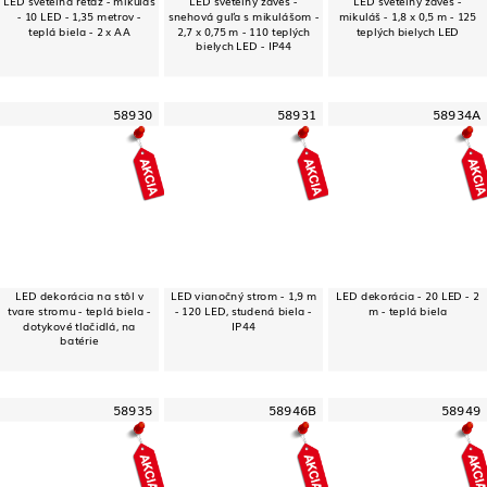
- 10 LED - 1,35 metrov -
snehová guľa s mikulášom -
mikuláš - 1,8 x 0,5 m - 125
teplá biela - 2 x AA
2,7 x 0,75 m - 110 teplých
teplých bielych LED
bielych LED - IP44
58930
58931
58934A
LED dekorácia na stôl v
LED vianočný strom - 1,9 m
LED dekorácia - 20 LED - 2
tvare stromu - teplá biela -
- 120 LED, studená biela -
m - teplá biela
dotykové tlačidlá, na
IP44
batérie
58935
58946B
58949