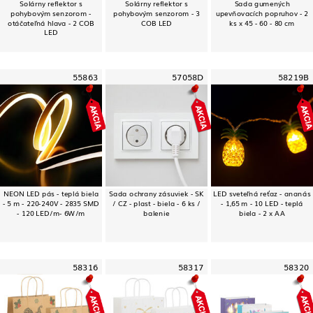
Solárny reflektor s
Solárny reflektor s
Sada gumených
pohybovým senzorom -
pohybovým senzorom - 3
upevňovacích popruhov - 2
otáčateľná hlava - 2 COB
COB LED
ks x 45 - 60 - 80 cm
LED
55863
57058D
58219B
NEON LED pás - teplá biela
Sada ochrany zásuviek - SK
LED sveteľná reťaz - ananás
- 5 m - 220-240V - 2835 SMD
/ CZ - plast - biela - 6 ks /
- 1,65 m - 10 LED - teplá
- 120 LED/m- 6W/m
balenie
biela - 2 x AA
58316
58317
58320