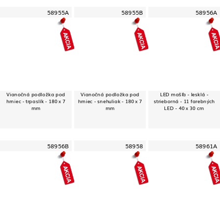
58955A
58955B
58956A
Vianočná podložka pod
Vianočná podložka pod
LED mašľa - lesklá -
hrniec - trpaslík - 180 x 7
hrniec - snehuliak - 180 x 7
strieborná - 11 farebných
mm
mm
LED - 40 x 30 cm
58956B
58958
58961A