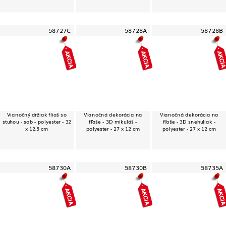
58727C
58728A
58728B
Vianočný držiak fliaš so
Vianočná dekorácia na
Vianočná dekorácia na
stuhou - sob - polyester - 32
fľaše - 3D mikuláš -
fľaše - 3D snehuliak -
x 12,5 cm
polyester - 27 x 12 cm
polyester - 27 x 12 cm
58730A
58730B
58735A