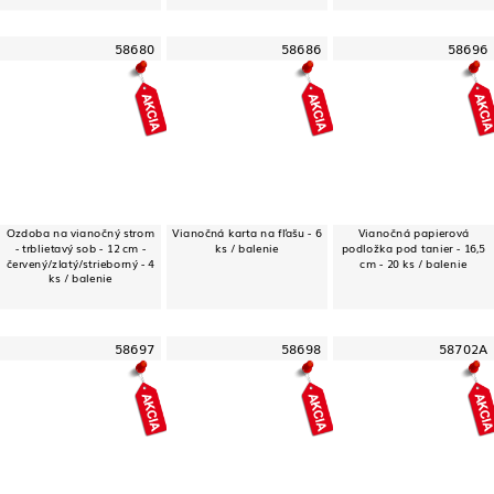
58680
58686
58696
Ozdoba na vianočný strom
Vianočná karta na fľašu - 6
Vianočná papierová
- trblietavý sob - 12 cm -
ks / balenie
podložka pod tanier - 16,5
červený/zlatý/strieborný - 4
cm - 20 ks / balenie
ks / balenie
58697
58698
58702A