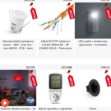
Zabudovateľný pohybový
Kábel SF/UTP nástenný
LED svetlo s dotykovým
senzor - 360° - max 6 m -
Cat.6A (500m) BC - 4P
vypínačom - na batérie
max 800 W - IP20 - biely
23AWG SOLID - Fluke pass
20259
20296B
33810
Kúzelná oblačná lampa - 16
Merač spotreby s výpočtom
Piezo