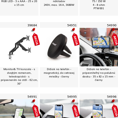
RGB LED - 3 x AAA - 25 x 20
nákladov
75 / 150 W
x 15 cm
240V, max. 16 A, 3680W
4 - 8 ohm
PTW001
39684
54951
54990
Monitor& TV konzola - s
Držiak na telefón -
Držiak na telefón -
dvojtým ramenom,
magnetický, do vetracej
pripevniteľný na palubnú
teleskopická - s
mriežky - čierny
dosku - 35 x 82 x 15 mm -
pripevnením na stôl - 62 cm,
čierny
30"
54991
54995
54996