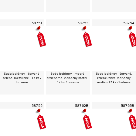
58751
58753
58754
Sada balónov - červené-
Sada balónov - modré-
Sada balónov - červené,
zelené, metalické - 15 ks /
strieborné, vianočný motív -
zelené, zlaté, vianočný
balenie
12 ks / balenie
motív - 12 ks / balenie
58755
58762B
58765B