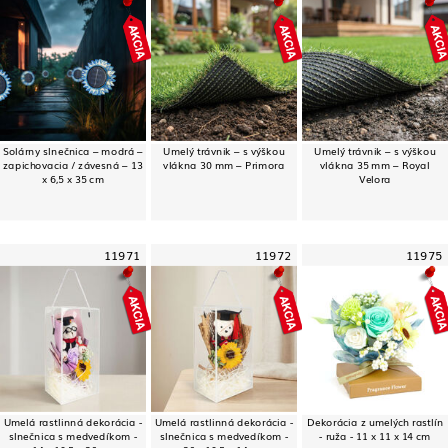
Solárny slnečnica – modrá –
Umelý trávnik – s výškou
Umelý trávnik – s výškou
zapichovacia / závesná – 13
vlákna 30 mm – Primora
vlákna 35 mm – Royal
x 6,5 x 35 cm
Velora
11971
11972
11975
Umelá rastlinná dekorácia -
Umelá rastlinná dekorácia -
Dekorácia z umelých rastlín
slnečnica s medvedíkom -
slnečnica s medvedíkom -
- ruža - 11 x 11 x 14 cm