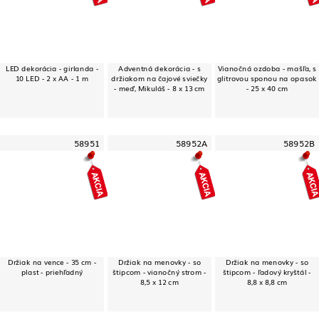
LED dekorácia - girlanda -
Adventná dekorácia - s
Vianočná ozdoba - mašľa, s
10 LED - 2 x AA - 1 m
držiakom na čajové sviečky
glitrovou sponou na opasok
- meď, Mikuláš - 8 x 13 cm
- 25 x 40 cm
58951
58952A
58952B
Držiak na vence - 35 cm -
Držiak na menovky - so
Držiak na menovky - so
plast - priehľadný
štipcom - vianočný strom -
štipcom - ľadový kryštál -
8,5 x 12 cm
8,8 x 8,8 cm