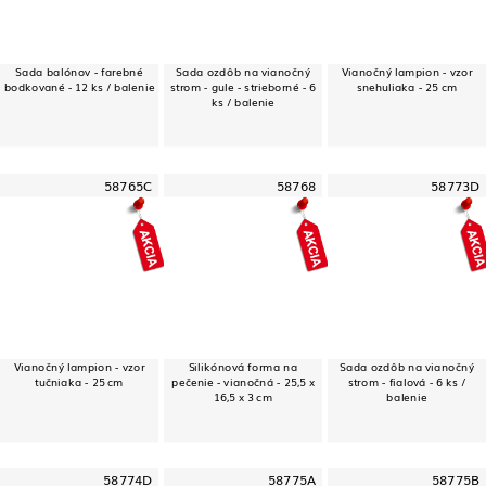
Sada balónov - farebné
Sada ozdôb na vianočný
Vianočný lampion - vzor
bodkované - 12 ks / balenie
strom - gule - strieborné - 6
snehuliaka - 25 cm
ks / balenie
58765C
58768
58773D
Vianočný lampion - vzor
Silikónová forma na
Sada ozdôb na vianočný
tučniaka - 25 cm
pečenie - vianočná - 25,5 x
strom - fialová - 6 ks /
16,5 x 3 cm
balenie
58774D
58775A
58775B