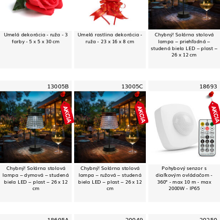
Umelá dekorácia - ruža - 3
Umelá rastlina dekorácia -
Chybný! Solárna stolová
farby - 5 x 5 x 30 cm
ruža - 23 x 16 x 8 cm
lampa – priehľadná –
studená biela LED – plast –
26 x 12 cm
13005B
13005C
18693
Chybný! Solárna stolová
Chybný! Solárna stolová
Pohybový senzor s
lampa – dymová – studená
lampa – ružová – studená
diaľkovým ovládačom -
biela LED – plast – 26 x 12
biela LED – plast – 26 x 12
360° - max 10 m - max
cm
cm
2000W - IP65
18695A
20049
20250