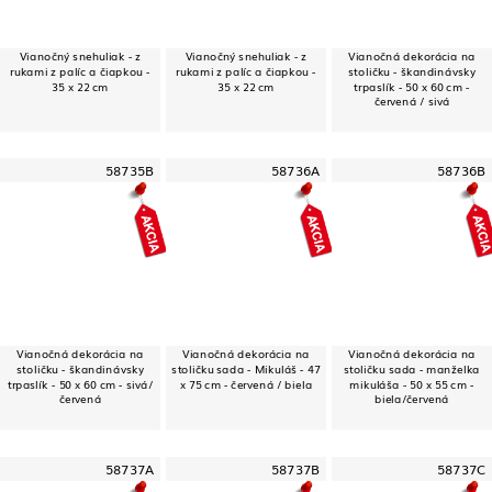
Vianočný snehuliak - z
Vianočný snehuliak - z
Vianočná dekorácia na
rukami z palíc a čiapkou -
rukami z palíc a čiapkou -
stoličku - škandinávsky
35 x 22 cm
35 x 22 cm
trpaslík - 50 x 60 cm -
červená / sivá
58735B
58736A
58736B
Vianočná dekorácia na
Vianočná dekorácia na
Vianočná dekorácia na
stoličku - škandinávsky
stoličku sada - Mikuláš - 47
stoličku sada - manželka
trpaslík - 50 x 60 cm - sivá/
x 75 cm - červená / biela
mikuláša - 50 x 55 cm -
červená
biela/červená
58737A
58737B
58737C