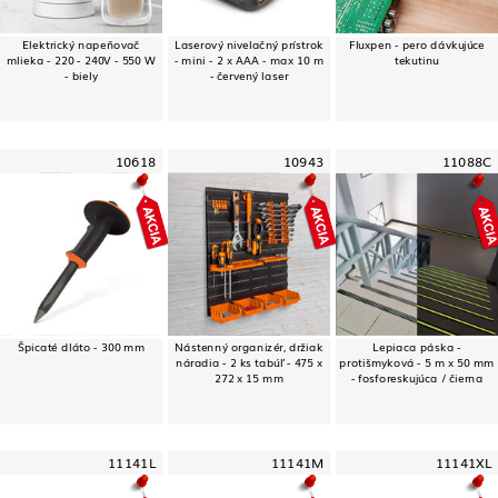
Elektrický napeňovač
Laserový nivelačný prístrok
Fluxpen - pero dávkujúce
mlieka - 220 - 240V - 550 W
- mini - 2 x AAA - max 10 m
tekutinu
- biely
- červený laser
10618
10943
11088C
Špicaté dláto - 300 mm
Nástenný organizér, držiak
Lepiaca páska -
náradia - 2 ks tabúľ - 475 x
protišmyková - 5 m x 50 mm
272 x 15 mm
- fosforeskujúca / čierna
11141L
11141M
11141XL