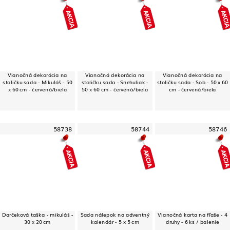
Vianočná dekorácia na
Vianočná dekorácia na
Vianočná dekorácia na
stoličku sada - Mikuláš - 50
stoličku sada - Snehuliak -
stoličku sada - Sob - 50 x 60
x 60 cm - červená/biela
50 x 60 cm - červená/biela
cm - červená/biela
58738
58744
58746
Darčeková taška - mikuláš -
Sada nálepok na adventný
Vianočná karta na fľaše - 4
30 x 20 cm
kalendár - 5 x 5 cm
druhy - 6 ks / balenie