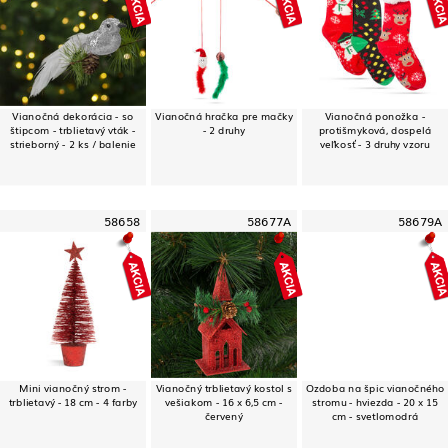
Vianočná dekorácia - so
Vianočná hračka pre mačky
Vianočná ponožka -
štipcom - trblietavý vták -
- 2 druhy
protišmyková, dospelá
strieborný - 2 ks / balenie
veľkosť - 3 druhy vzoru
58658
58677A
58679A
Mini vianočný strom -
Vianočný trblietavý kostol s
Ozdoba na špic vianočného
trblietavý - 18 cm - 4 farby
vešiakom - 16 x 6,5 cm -
stromu - hviezda - 20 x 15
červený
cm - svetlomodrá