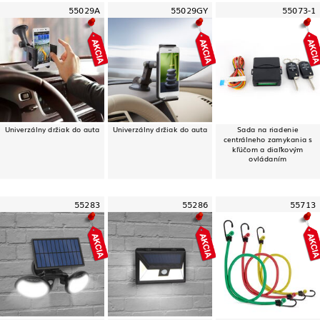
55029A
55029GY
55073-1
Univerzálny držiak do auta
Univerzálny držiak do auta
Sada na riadenie
centrálneho zamykania s
kľúčom a diaľkovým
ovládaním
55283
55286
55713