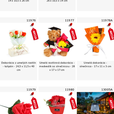
14 x 10,5 x 26 cm
26 x 10,5 x 14 cm
11976
11977
11978A
Dekorácia z umelých rastlín
Umelá rastlinná dekorácia -
Umelá dekorácia -
- tulipán - 24,5 x 11,5 x 40
medvedík so slnečnicou - 28
slnečnica - 17 x 11 x 3 cm
cm
x 17 x 17 cm
11979
11980
13005A