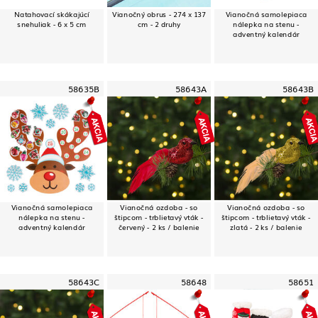
Natahovací skákajúcí
Vianočný obrus - 274 x 137
Vianočná samolepiaca
snehuliak - 6 x 5 cm
cm - 2 druhy
nálepka na stenu -
adventný kalendár
58635B
58643A
58643B
Vianočná samolepiaca
Vianočná ozdoba - so
Vianočná ozdoba - so
nálepka na stenu -
štipcom - trblietavý vták -
štipcom - trblietavý vták -
adventný kalendár
červený - 2 ks / balenie
zlatá - 2 ks / balenie
58643C
58648
58651