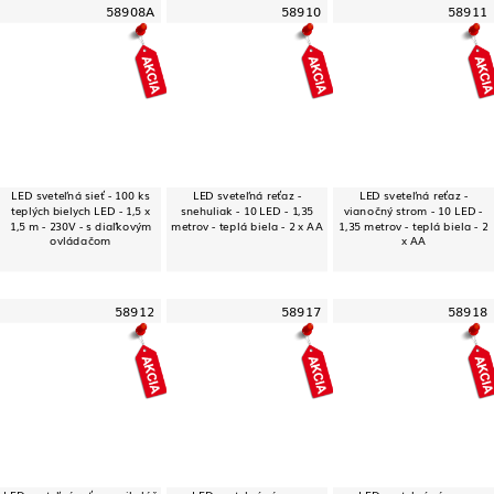
58908A
58910
58911
LED sveteľná sieť - 100 ks
LED sveteľná reťaz -
LED sveteľná reťaz -
teplých bielych LED - 1,5 x
snehuliak - 10 LED - 1,35
vianočný strom - 10 LED -
1,5 m - 230V - s diaľkovým
metrov - teplá biela - 2 x AA
1,35 metrov - teplá biela - 2
ovládačom
x AA
58912
58917
58918
LED sveteľná reťaz - mikuláš
LED svetelný záves -
LED svetelný záves -