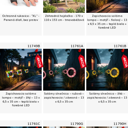
Ochranné rukavice - "XL" -
Záhradná hojdačka - 170 x
Zapichovacia solárna
Penená dlaň, bez prstov
110 x 153 cm - tmavobéžová
lampa – motýľ – fialový – 13
x 6,5 x 35 cm – teplá biela +
farebné LED
11749B
11761A
11761B
Zapichovacia solárna
Solárny slnečnica – ružová –
Solárny slnečnica – žltá –
lampa – motýľ – žltý – 13 x
zapichovacia / závesná – 13
zapichovacia / závesná – 13
6,5 x 35 cm – teplá biela +
x 6,5 x 35 cm
x 6,5 x 35 cm
farebné LED
11761C
11790G
11790H