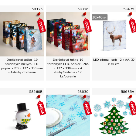
58325
58326
58475
Darčeková taška -10
Darčeková taška-10
LED obraz - sob - 2 x AA, 30
studených bielych LED,
farebných LED, papier - 265
x 40 cm
papier - 265 x 127 x 330 mm
x 127 x 330 mm - 4
- 4 druhy / balenie
druhy/balenie - 12
ks/balenie
58560B
58630
58635A