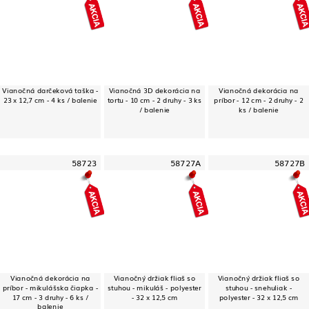
Vianočná darčeková taška -
Vianočná 3D dekorácia na
Vianočná dekorácia na
23 x 12,7 cm - 4 ks / balenie
tortu - 10 cm - 2 druhy - 3 ks
príbor - 12 cm - 2 druhy - 2
/ balenie
ks / balenie
58723
58727A
58727B
Vianočná dekorácia na
Vianočný držiak fliaš so
Vianočný držiak fliaš so
príbor - mikulášska čiapka -
stuhou - mikuláš - polyester
stuhou - snehuliak -
17 cm - 3 druhy - 6 ks /
- 32 x 12,5 cm
polyester - 32 x 12,5 cm
balenie