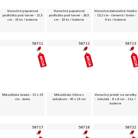
Vianočná papierová
Vianočná papierová
Vianočné dekoračné lízatko
podložka pod tanier - 21,5
podložka pod tanier - 26,5
- 15,2 cm - červená / biela -
cm - 15 ks / balenie
cm - 10 ks / balenie
6 ks / balenie
58711
58712
58713
Mikulášska brada - 33 x 25
Mikulášska čižma s
Vianočný prsteň na servítky
cm - biela
vešiakom - 45 x 24 cm
- mikuláš - 8 x 8 cm - 2 ks /
balenie
58717
58718
58722