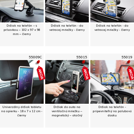
Držiak na telefón – s
Držiak na telefón - do
Držiak na telefón - do
prísavkou – 102 x 97 x 98
vetracej mriežky - čierny
vetracej mriežky - čierny
mm – čierny
55009C
55015
55019
Univerzálny držiak tabletu
Držiak do auta na
Držiak na telefón -
na opierku - 18 x 7 x 12 cm -
ventilačnú mriežku –
pripevniteľný na palubovú
čierny
magnetický – otočný
dosku