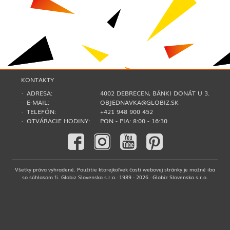
KONTAKTY
· ADRESA:
4002 DEBRECEN, BÁNKI DONÁT U 3.
· E-MAIL:
OBJEDNAVKA@GLOBIZ.SK
· TELEFÓN:
+421 948 900 452
· OTVÁRACIE HODINY:
PON - PIA: 8:00 - 16:30
Všetky práva vyhradené. Použitie ktorejkoľvek časti webovej stránky je možné iba
so súhlasom fi. Globiz Slovensko s.r.o.· 1989 - 2026 · Globiz Slovensko s.r.o.