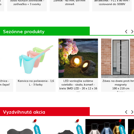
Sada ručných zošívačiek -
Zámok - 60 mm, Ø9 mm
Skrutkovač - PZ1 x 80 mm -
P
zošívačka + 3 svorky
strmeň
izolované do 1000V
pl
Sezónne produkty
Kanvica na polievanie - 1,6
LED vonkajšie solárne
Záves na dvere proti hmyzu
L - 3 farby
svietidlo - skala, kameň -
magnety
biela SMD LED - 20 x 12 x 16
100 x 210 cm
cm
čierny
Vyzdvihnutá akcia