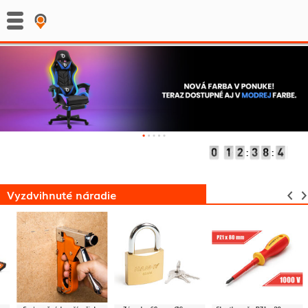
:
:
Vyzdvihnuté náradie