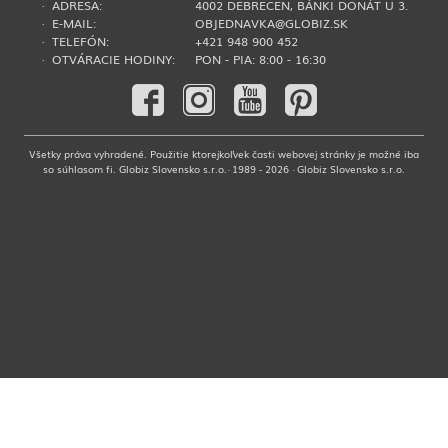
· ADRESA:
4002 DEBRECEN, BÁNKI DONÁT U 3.
· E-MAIL:
OBJEDNAVKA@GLOBIZ.SK
· TELEFÓN:
+421 948 900 452
· OTVÁRACIE HODINY:
PON - PIA: 8:00 - 16:30
Všetky práva vyhradené. Použitie ktorejkoľvek časti webovej stránky je možné iba
so súhlasom fi. Globiz Slovensko s.r.o.· 1989 - 2026 · Globiz Slovensko s.r.o.