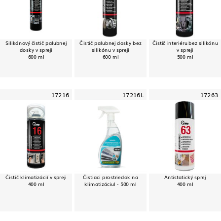
Silikónový čistič palubnej
Čistič palubnej dosky bez
Čistič interiéru bez silikónu
dosky v spreji
silikónu v spreji
v spreji
600 ml
600 ml
500 ml
17216
17216L
17263
Čistič klimatizácií v spreji
Čistiaci prostriedok na
Antistatický sprej
400 ml
klimatizáciul - 500 ml
400 ml