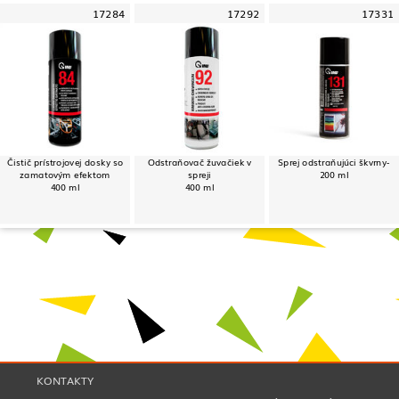
17284
17292
17331
Čistič prístrojovej dosky so
Odstraňovač žuvačiek v
Sprej odstraňujúci škvrny-
zamatovým efektom
spreji
200 ml
400 ml
400 ml
KONTAKTY