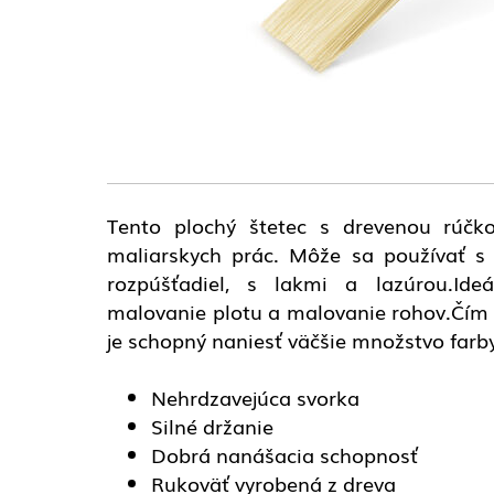
Tento plochý štetec s drevenou rúčk
maliarskych prác. Môže sa používať s
rozpúšťadiel, s lakmi a lazúrou.Ide
malovanie plotu a malovanie rohov.Čím j
je schopný naniesť väčšie množstvo farb
Nehrdzavejúca svorka
Silné držanie
Dobrá nanášacia schopnosť
Rukoväť vyrobená z dreva