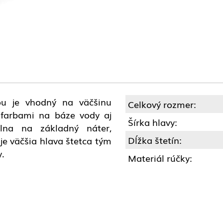
ou je vhodný na väčšinu
Celkový rozmer:
 farbami na báze vody aj
Šírka hlavy:
álna na základný náter,
Dĺžka štetín:
e väčšia hlava štetca tým
y.
Materiál rúčky: