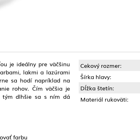
ou je ideálny pre väčšinu
Cekový rozmer:
farbami, lakmi a lazúrami
Šírka hlavy:
rne sa hodí napríklad na
Dĺžka štetín:
anie rohov. Čím väčšia je
a tým dlhšie sa s ním dá
Materiál rukoväti:
ovať farbu