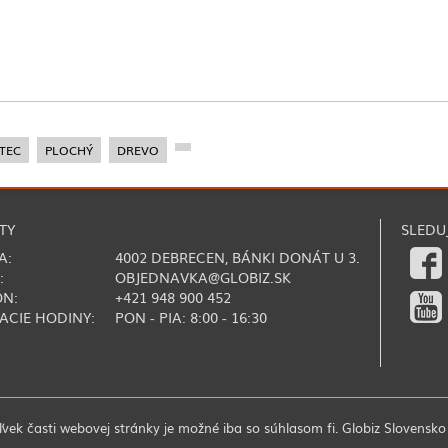
TEC
PLOCHÝ
DREVO
TY
SLEDU
A:
4002 DEBRECEN, BÁNKI DONÁT U 3.
:
OBJEDNAVKA@GLOBIZ.SK
ÓN:
+421 948 900 452
ACIE HODINY:
PON - PIA: 8:00 - 16:30
vek časti webovej stránky je možné iba so súhlasom fi. Globiz Slovensko s.