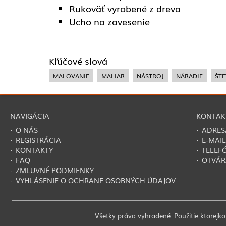
Rukoväť vyrobené z dreva
Ucho na zavesenie
Kľúčové slová
MALOVANIE
MALIAR
NÁSTROJ
NÁRADIE
ŠTE
NAVIGÁCIA
KONTAK
·
O NÁS
· ADRES
·
REGISTRÁCIA
· E-MAIL
·
KONTAKTY
· TELEF
·
FAQ
· OTVÁR
·
ZMLUVNÉ PODMIENKY
·
VYHLÁSENIE O OCHRANE OSOBNÝCH ÚDAJOV
Všetky práva vyhradené. Použitie ktorejkoľ