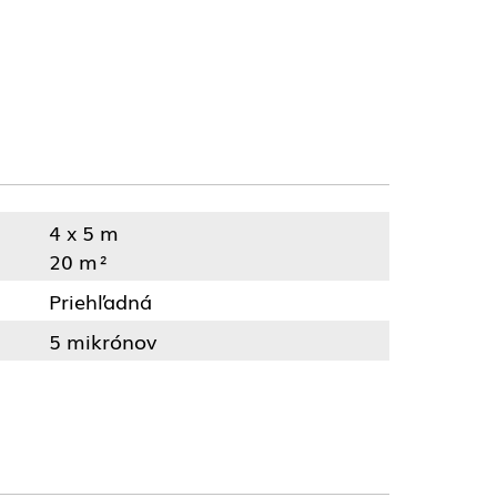
4 x 5 m
20 m²
Priehľadná
5 mikrónov