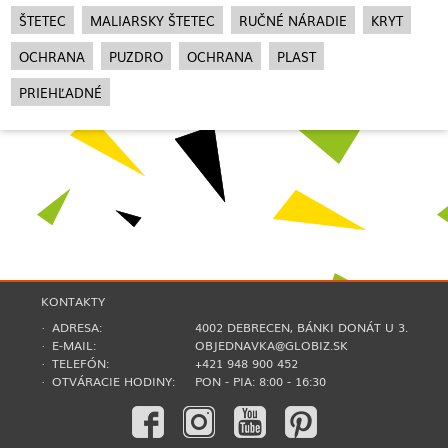
ŠTETEC
MALIARSKY ŠTETEC
RUČNÉ NÁRADIE
KRYT
OCHRANA
PUZDRO
OCHRANA
PLAST
PRIEHĽADNÉ
KONTAKTY
· ADRESA:
4002 DEBRECEN, BÁNKI DONÁT U 3.
· E-MAIL:
OBJEDNAVKA@GLOBIZ.SK
· TELEFÓN:
+421 948 900 452
· OTVÁRACIE HODINY:
PON - PIA: 8:00 - 16:30